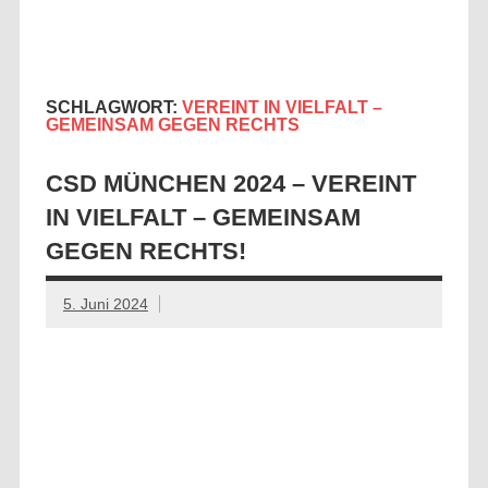
Zum
Gay & Gray
Die Seite für ältere Schwule
Inhalt
springen
München
SCHLAGWORT:
VEREINT IN VIELFALT –
GEMEINSAM GEGEN RECHTS
CSD MÜNCHEN 2024 – VEREINT
IN VIELFALT – GEMEINSAM
GEGEN RECHTS!
5. Juni 2024