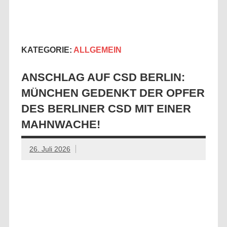
Zum
Gay & Gray
Die Seite für ältere Schwule
Inhalt
springen
München
KATEGORIE:
ALLGEMEIN
ANSCHLAG AUF CSD BERLIN:
MÜNCHEN GEDENKT DER OPFER
DES BERLINER CSD MIT EINER
MAHNWACHE!
26. Juli 2026