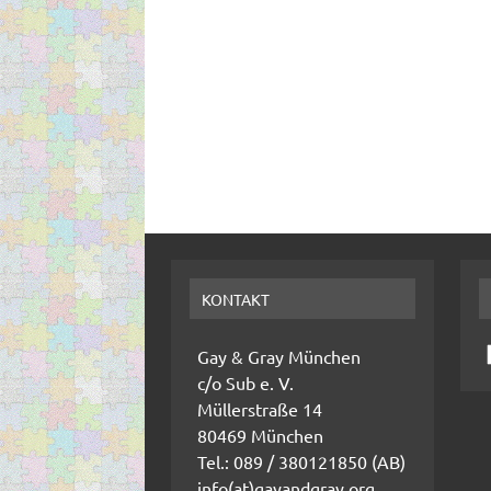
KONTAKT
Gay & Gray München
c/o Sub e. V.
Müllerstraße 14
80469 München
Tel.: 089 / 380121850 (AB)
info(at)gayandgray.org