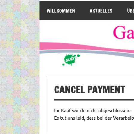
Gay & Gray Münch
Zum
Die Seite für ältere Schwule
Inhalt
WILLKOMMEN
AKTUELLES
ÜB
springen
CANCEL PAYMENT
Ihr Kauf wurde nicht abgeschlossen.
Es tut uns leid, dass bei der Verarbei